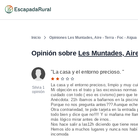
Inicio
Opiniones Les Muntades, Aire - Terra - Foc - Aigua
Opinión sobre
Les Muntades, Aire 
"
La casa y el entorno precioso.
"
La casa y el entorno precioso, limpio y muy cu
Silvia
1
Mi objeción es el trato y las excesivas normas d
opinión
cuidado con todo ( eso es civismo) pero que te
Anécdota: 21h íbamos a bañarnos en la piscina
Porque no nos pregunta antes??? Aunque eches
Otra contrariedad, te pide tarjeta en la entrad
todo bien y dice que no!!!! Y si mañana me lla
más lógico mirar antes de irnos..
Nos hace salir a las12h diciendo que tiene res
Hemos ido a muchos lugares y nunca nos habíam
incomoda