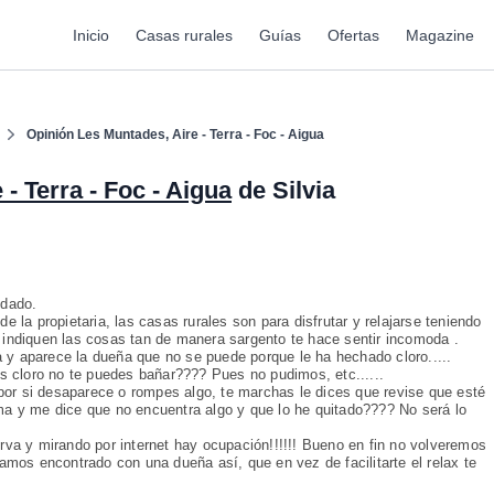
Inicio
Casas rurales
Guías
Ofertas
Magazine
Opinión Les Muntades, Aire - Terra - Foc - Aigua
- Terra - Foc - Aigua
de Silvia
idado.
e la propietaria, las casas rurales son para disfrutar y relajarse teniendo
 indiquen las cosas tan de manera sargento te hace sentir incomoda .
 y aparece la dueña que no se puede porque le ha hechado cloro.....
 cloro no te puedes bañar???? Pues no pudimos, etc......
a por si desaparece o rompes algo, te marchas le dices que revise que esté
ma y me dice que no encuentra algo y que lo he quitado???? No será lo
erva y mirando por internet hay ocupación!!!!!! Bueno en fin no volveremos
os encontrado con una dueña así, que en vez de facilitarte el relax te