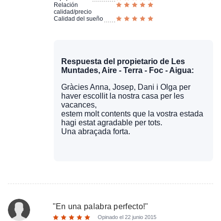
Relación
calidad/precio
Calidad del sueño
Respuesta del propietario de Les
Muntades, Aire - Terra - Foc - Aigua:
Gràcies Anna, Josep, Dani i Olga per
haver escollit la nostra casa per les
vacances,
estem molt contents que la vostra estada
hagi estat agradable per tots.
Una abraçada forta.
"
En una palabra perfecto!
"
Opinado el
22 junio 2015