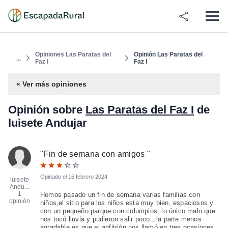
Opiniones Las Paratas del
Opinión Las Paratas del
...
Faz I
Faz I
« Ver más opiniones
Opinión sobre
Las Paratas del Faz I
de
luisete Andujar
"
Fin de semana con amigos
"
Opinado el
16 febrero 2024
luisete
Andu...
1
Hemos pasado un fin de semana varias familias con
opinión
niños,el sitio para los niños esta muy bien, espaciosos y
con un pequeño parque con columpios, lo único malo que
nos tocó lluvia y pudieron salir poco , la parte menos
agradable es que el anfitrión nos llamó en tres ocasiones