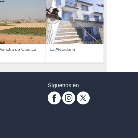
nuel
Mancha de Cuenca
La Alvardana
Síguenos en