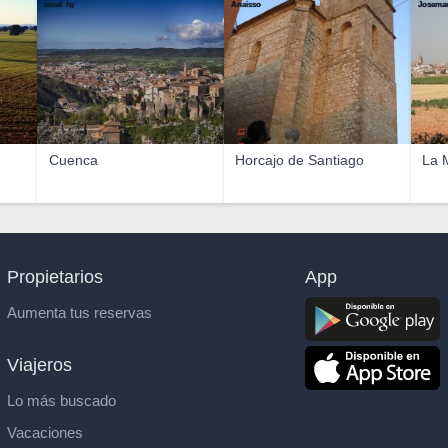
coral_fg
Anaisso
Josema
Cuenca
Horcajo de Santiago
La 
Propietarios
App
Aumenta tus reservas
Viajeros
Lo más buscado
Vacaciones