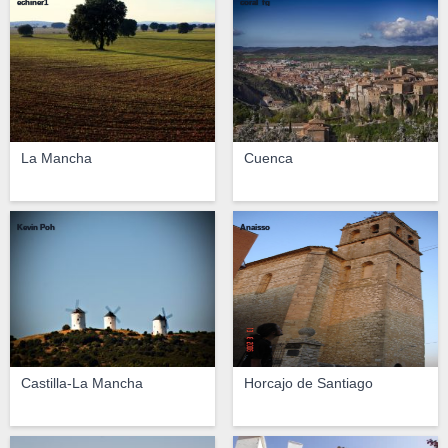
echiner1
coral_fg
La Mancha
Cuenca
Kevin Poh
Anaisso
Castilla-La Mancha
Horcajo de Santiago