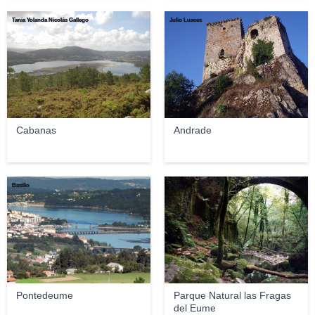
Tania Yolanda Nicolás Gallego
Julio Luaces
Cabanas
Andrade
Basilio
Davic
Pontedeume
Parque Natural las Fragas
del Eume