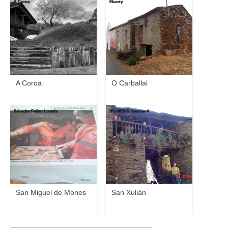
A Coroa
Elcorty
A Coroa
O Carballal
Salvador Feijoo Losada
NO VIEWS Xacobeo4
San Miguel de Mones
San Xulián