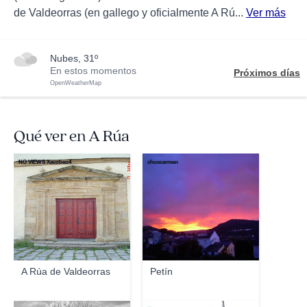
de Valdeorras (en gallego y oficialmente A Rú...
Ver más
nubes, 31º
En estos momentos
Próximos días
OpenWeatherMap
Qué ver en A Rúa
NO VIEWS Xacobeo4
chuscarmen
A Rúa de Valdeorras
Petín