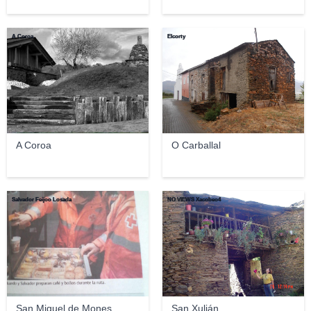
A Coroa
Elcorty
A Coroa
O Carballal
Salvador Feijoo Losada
NO VIEWS Xacobeo4
San Miguel de Mones
San Xulián