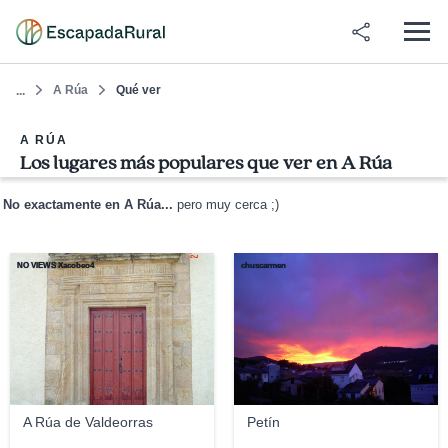
A Rúa
Qué ver
...
A RÚA
Los lugares más populares que ver en A Rúa
No exactamente en A Rúa...
pero muy cerca ;)
NO VIEWS Xacobeo4
chuscarmen
A Rúa de Valdeorras
Petín