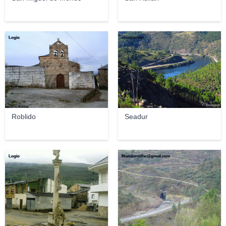
Logio
chuscarmen
Roblido
Seadur
Logio
Mundorodfer@gmail.com