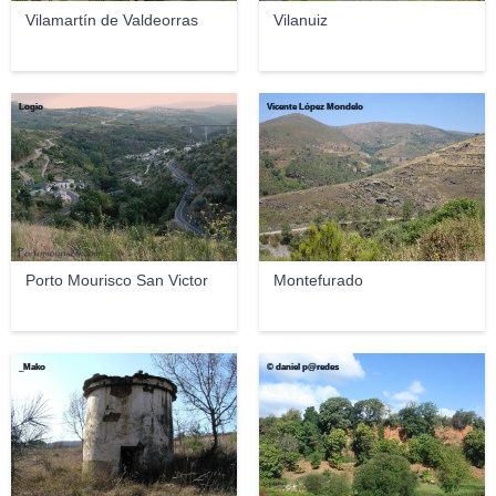
Vilamartín de Valdeorras
Vilanuiz
Logio
Vicente López Mondelo
Porto Mourisco San Victor
Montefurado
_Mako
© daniel p@redes