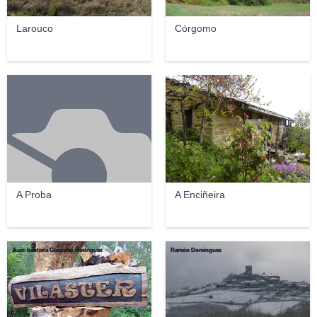
Larouco
Córgomo
Gemiys
A Proba
A Enciñeira
Juan-bautista Gonzalez Rodriguez
Ramón Dominguez