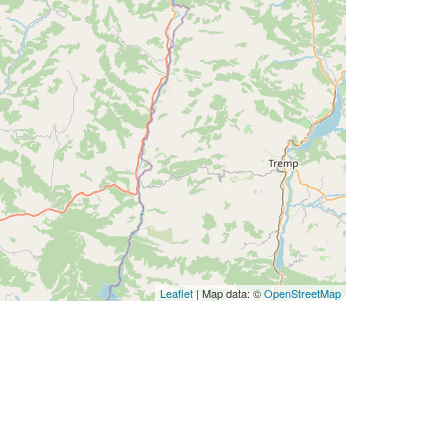
Leaflet
| Map data: ©
OpenStreetMap