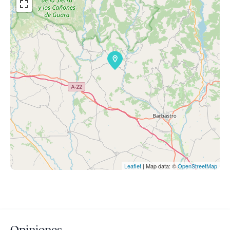
Leaflet
| Map data: ©
OpenStreetMap
Opiniones