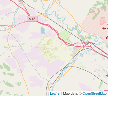
Leaflet
| Map data: ©
OpenStreetMap