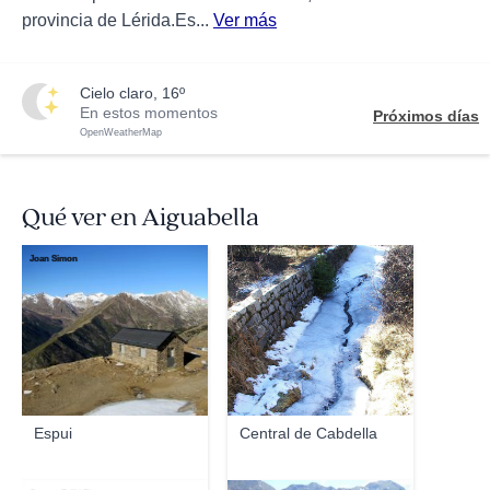
provincia de Lérida.Es...
Ver más
cielo claro, 16º
En estos momentos
Próximos días
OpenWeatherMap
Qué ver en Aiguabella
Joan Simon
taxara
Espui
Central de Cabdella