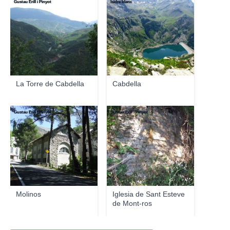
Gustau Erill i Pinyot
Isidre blanc
La Torre de Cabdella
Cabdella
Gustau Erill i Pinyot
Gustau Erill i Pinyot
Molinos
Iglesia de Sant Esteve
de Mont-ros