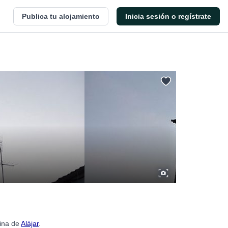
Publica tu alojamiento
Inicia sesión o regístrate
gina de
Alájar
.