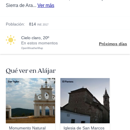
Sierra de Ara...
Ver más
Población:
814
INE 2017
cielo claro, 20º
En estos momentos
Próximos días
OpenWeatherMap
Qué ver en Alájar
Dan Taylor
El Pantera
Monumento Natural
Iglesia de San Marcos