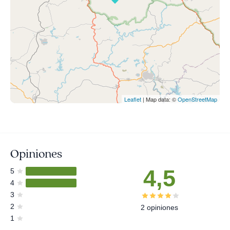
Leaflet
| Map data: ©
OpenStreetMap
Opiniones
4,5
5
4
3
2
2 opiniones
1