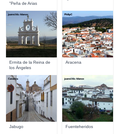
"Peña de Arias
Monta...
juanvi.fdz.-blanco
PhilipC
Ermita de la Reina de
Aracena
los Ángeles
Canarina
juanvi.fdz.-blanco
Jabugo
Fuenteheridos