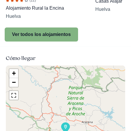
(12)
Casas Alájar
Alojamiento Rural la Encina
Huelva
Huelva
Ver todos los alojamientos
Cómo llegar
+
−