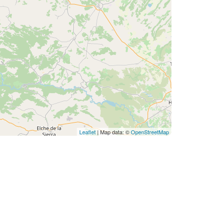
Leaflet
| Map data: ©
OpenStreetMap