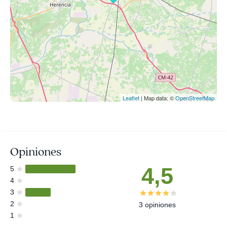
Leaflet
| Map data: ©
OpenStreetMap
Opiniones
4,5
5
4
3
2
3 opiniones
1