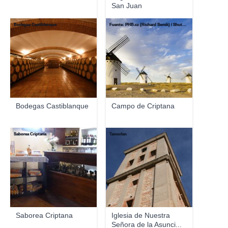
San Juan
Bodegas Castiblanque
Fuente: PHB.cz (Richard Semik) / Shutterstock
Bodegas Castiblanque
Campo de Criptana
Saborea Criptana
Tamorlan
Saborea Criptana
Iglesia de Nuestra
Señora de la Asunci...