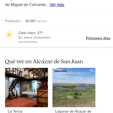
de Miguel de Cervante...
Ver más
Población:
30.967
INE 2017
cielo claro, 37º
En estos momentos
Próximos días
OpenWeatherMap
Qué ver en Alcázar de San Juan
La Tercia
Takashi kurita
La Tercia
Lagunar de Alcázar de