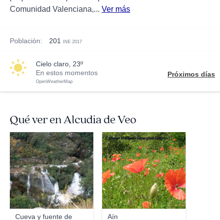
Comunidad Valenciana,...
Ver más
Población:
201
INE 2017
cielo claro, 23º
En estos momentos
Próximos días
OpenWeatherMap
Qué ver en Alcudia de Veo
Pelayo2
Carmen Manuela Gherghel Clapon
Cueva y fuente de
Aín