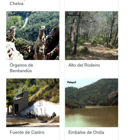
Chelva
RAMARVID
Madalener
Órganos de
Alto del Rodeno
Benitandús
Ventepani
Pelayo2
Fuente de Castro
Embalse de Onda