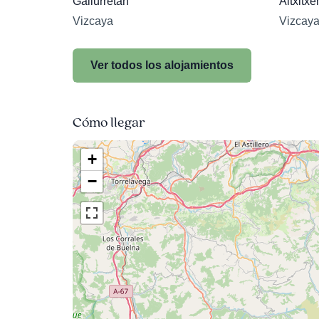
Gailurretan
Aitxitx
Vizcaya
Vizcay
Ver todos los alojamientos
Cómo llegar
+
−