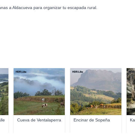
anas a Aldacueva para organizar tu escapada rural.
HDR.Like
HDR.Like
HDR.
lle
Cueva de Ventalaperra
Encinar de Sopeña
Ka