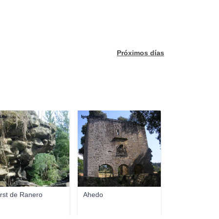
Próximos días
Like
Igor Bikandi
rst de Ranero
Ahedo