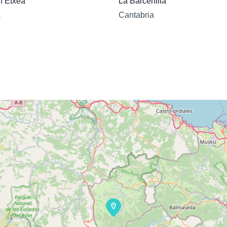
en Etxea
La Barcenilla
a
Cantabria