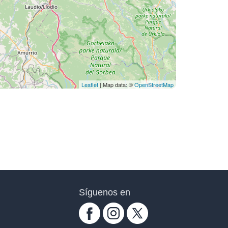
Leaflet
| Map data: ©
OpenStreetMap
Síguenos en