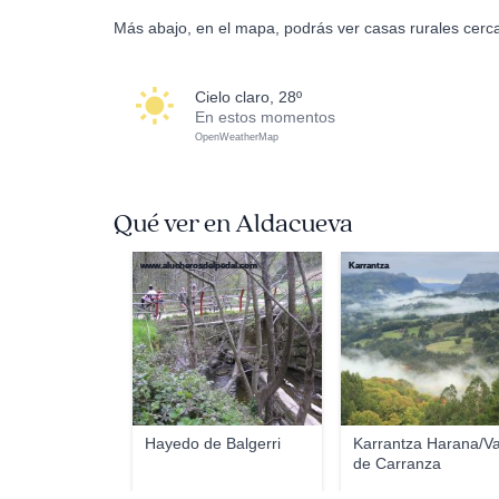
Más abajo, en el mapa, podrás ver casas rurales cerc
cielo claro, 28º
En estos momentos
OpenWeatherMap
Qué ver en Aldacueva
www.alucherosdelpedal.com
Karrantza
Hayedo de Balgerri
Karrantza Harana/Va
de Carranza