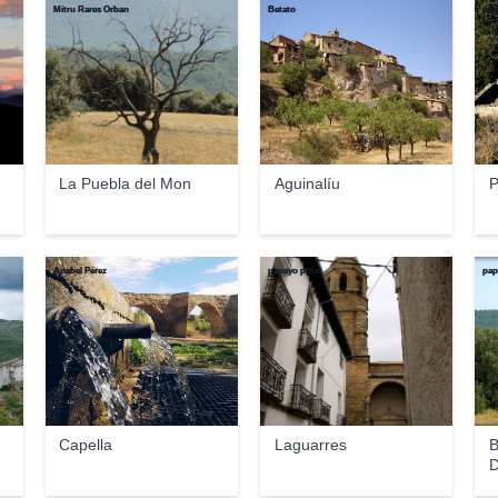
Mitru Rares Orban
Betato
pet
La Puebla del Mon
Aguinalíu
P
Anabel Pérez
papayo polar
pap
Capella
Laguarres
B
D