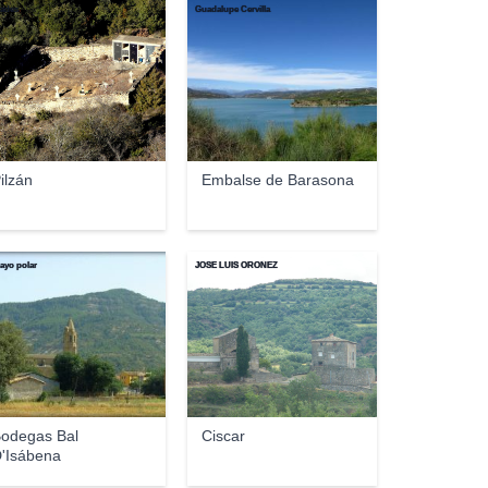
jades
Guadalupe Cervilla
ilzán
Embalse de Barasona
ayo polar
JOSE LUIS OROÑEZ
odegas Bal
Ciscar
'Isábena