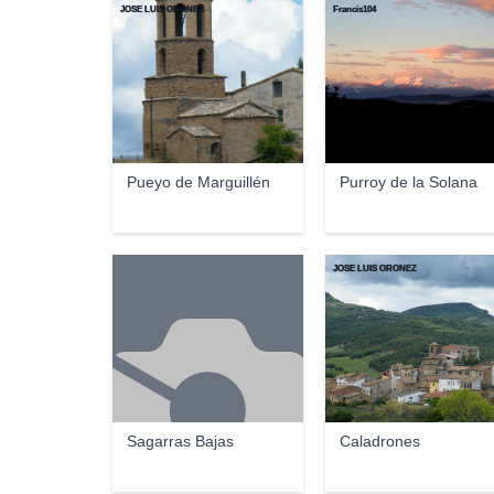
JOSE LUIS OROÑEZ
Francis104
Pueyo de Marguillén
Purroy de la Solana
JOSE LUIS OROÑEZ
Sagarras Bajas
Caladrones