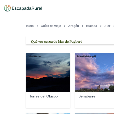
Inicio
Guías de viaje
Aragón
Huesca
Aler
Qué ver cerca de Mas de Puybert
Loles Sánchez
Teresa Calbó Angrill
Torres del Obispo
Benabarre