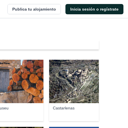
Publica tu alojamiento
Inicia sesión o regístrate
bel Pérez
Pere elbaroncolorao
useu
Castarlenas