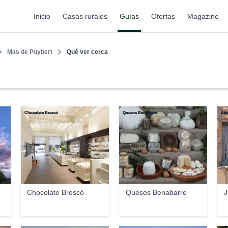
Inicio
Casas rurales
Guías
Ofertas
Magazine
Mas de Puybert
Qué ver cerca
Chocolate Brescó
Quesos Benabarre
Ana
Chocolate Brescó
Quesos Benabarre
J