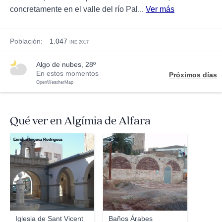
concretamente en el valle del río Pal...
Ver más
Población:
1.047
INE 2017
algo de nubes, 28º
En estos momentos
Próximos días
OpenWeatherMap
Qué ver en Algímia de Alfara
Enrique Íñiguez Rodriguez
rei_353
Iglesia de Sant Vicent
Baños Árabes