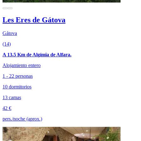
Les Eres de Gátova
Gátova
(14)
A 13.5 Km de Algímia de Alfara.
Alojamiento entero
1 - 22 personas
10 dormitorios
13 camas
42 €
pers./noche (aprox.)