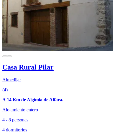
Casa Rural Pilar
Almedíjar
(4)
A 14 Km de Algímia de Alfara.
Alojamiento entero
4 - 8 personas
4 dormitorios