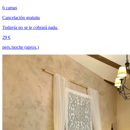
6 camas
Cancelación gratuita
Todavía no se te cobrará nada.
29 €
pers./noche (aprox.)