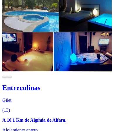
Entrecolinas
Gilet
(13)
A 10.1 Km de Algímia de Alfara.
Alojamiento entero