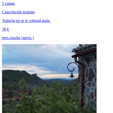
5 camas
Cancelación gratuita
Todavía no se te cobrará nada.
38 €
pers./noche (aprox.)