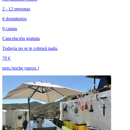
2 - 12 personas
6 dormitorios
9 camas
Cancelación gratuita
Todavía no se te cobrará nada.
70 €
pers./noche (aprox.)