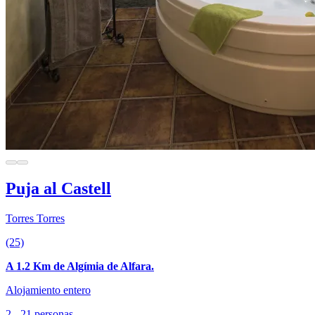
Puja al Castell
Torres Torres
(25)
A 1.2 Km de Algímia de Alfara.
Alojamiento entero
2 - 21 personas