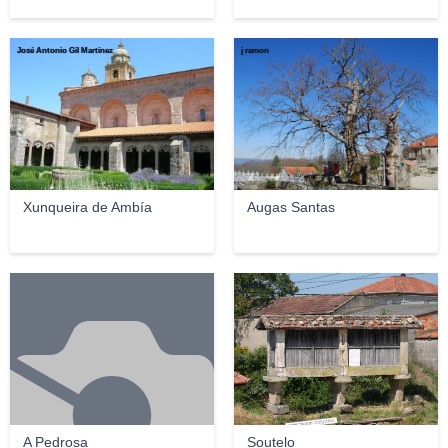
José Antonio Gil Martínez
j ramon
Xunqueira de Ambía
Augas Santas
Infode
A Pedrosa
Soutelo