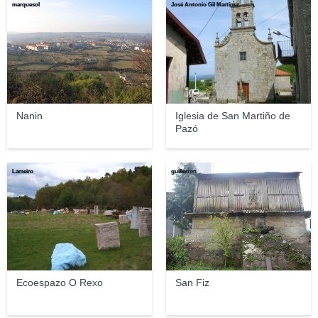
marquesol
José Antonio Gil Martínez
Nanin
Iglesia de San Martiño de
Pazó
Lameiro
guillerron
Ecoespazo O Rexo
San Fiz