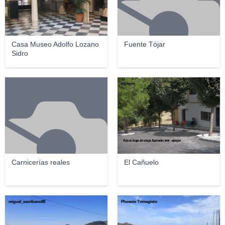
Casa Museo Adolfo Lozano
Fuente Tójar
Sidro
mjreyro
Carnicerías reales
El Cañuelo
miguel_escribano88
Phoenix Trimegisto