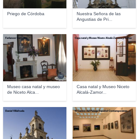
Priego de Córdoba
Nuestra Señora de las
Angustias de Pri...
Ferlancor Pano Yes
Casa natal y Museo Niceto Alcalá-Zamora y Torres
Museo casa natal y museo
Casa natal y Museo Niceto
de Niceto Alca...
Alcalá-Zamor...
Daniel Villafruela
El Centro del Paisaje Español Contemporáneo Antonio Povedano