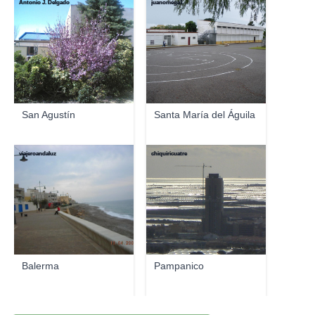
Antonio J. Delgado
juanomega1
San Agustín
Santa María del Águila
viajeroandaluz
chiquiricuatre
Balerma
Pampanico