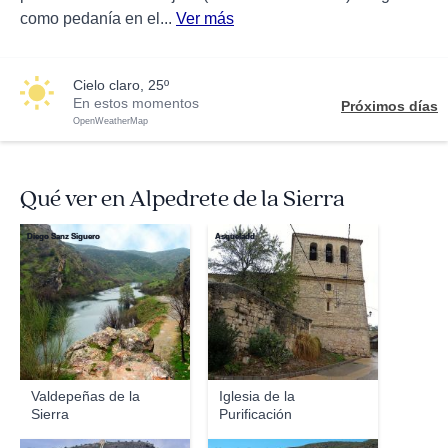
como pedanía en el...
Ver más
cielo claro, 25º
En estos momentos
Próximos días
OpenWeatherMap
Qué ver en Alpedrete de la Sierra
Diego Sanz Siguero
Asqueladd
Valdepeñas de la
Iglesia de la
Sierra
Purificación