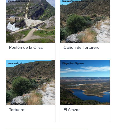
Diego Sanz Siguero
Marcelo Concina Lortes
Pontón de la Oliva
Cañón de Torturero
encantado_si
Diego Sanz Siguero
Tortuero
El Atazar