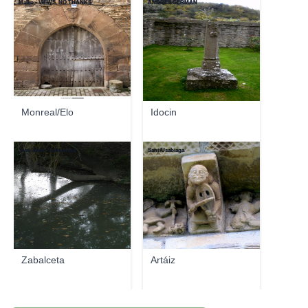
Malko - VIEWS, NO THANKS
ANDRES GERMAN
Monreal/Elo
Idocin
Jose Javier Goikoetxea
SantiUsabiaga
Zabalceta
Artáiz