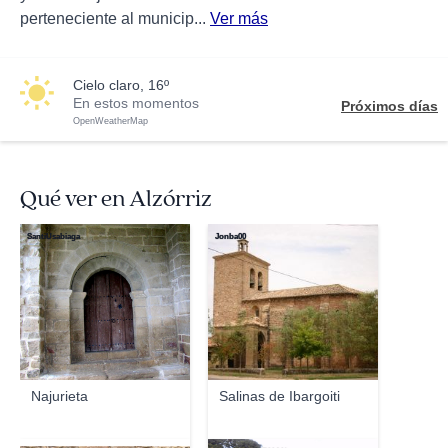
perteneciente al municip...
Ver más
cielo claro, 16º
En estos momentos
Próximos días
OpenWeatherMap
Qué ver en Alzórriz
SantiUsabiaga
Jonba00
Najurieta
Salinas de Ibargoiti