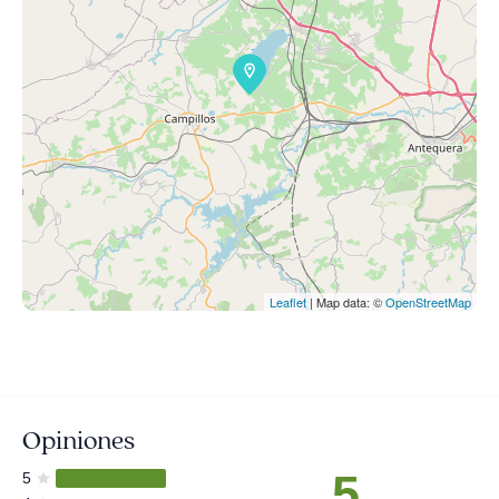
Leaflet
| Map data: ©
OpenStreetMap
Opiniones
5
5