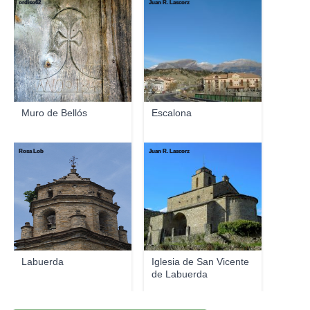
ordiso62
Juan R. Lascorz
Muro de Bellós
Escalona
Rosa Lob
Juan R. Lascorz
Labuerda
Iglesia de San Vicente
de Labuerda