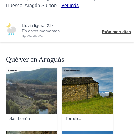
Huesca, Aragón.Su pob...
Ver más
lluvia ligera, 23º
En estos momentos
Próximos días
OpenWeatherMap
Qué ver en Araguás
Lascorz
Franc Bardou
San Lorién
Torrelisa