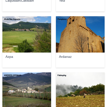
Laquidáin/Lakidain
Yelz
JLuis San Agustin
Pampluno
Azpa
Ardanaz
ANDRES GERMAN
Fabiophg