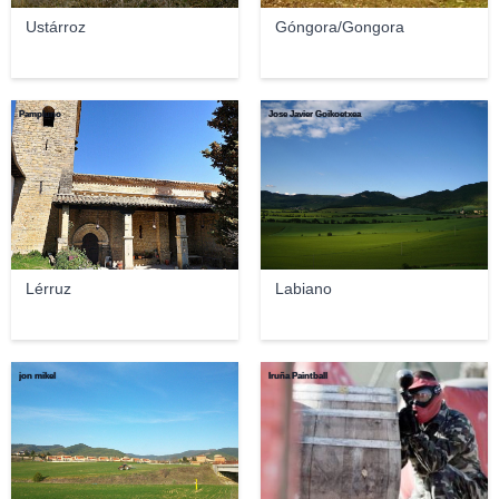
Ustárroz
Góngora/Gongora
Pampluno
Jose Javier Goikoetxea
Lérruz
Labiano
jon mikel
Iruña Paintball