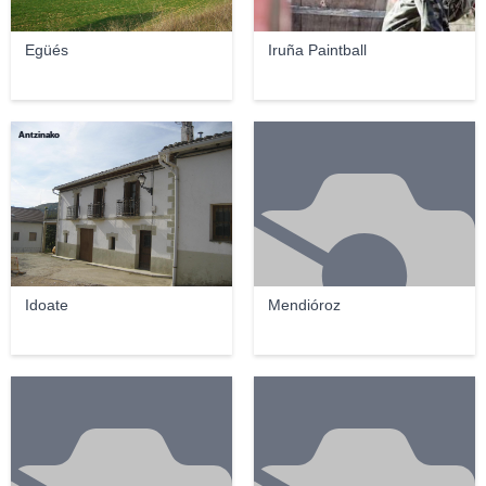
Egüés
Iruña Paintball
Antzinako
Idoate
Mendióroz