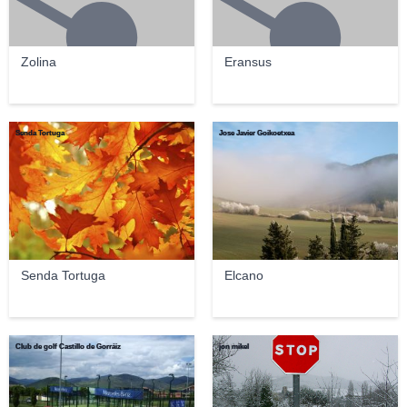
Zolina
Eransus
Senda Tortuga
Jose Javier Goikoetxea
Senda Tortuga
Elcano
Club de golf Castillo de Gorráiz
jon mikel