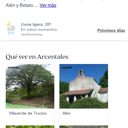
Alén y Betaio. ...
Ver más
lluvia ligera, 20º
En estos momentos
Próximos días
OpenWeatherMap
Qué ver en Arcentales
artzentales
trapaga49
Villaverde de Trucios
Alén