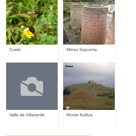
ardibeltza77
Jose Antonio Gil Martínez
Cueto
Minas Sopuerta
Príamo
Valle de Villaverde
Monte Kolitza