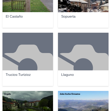
El Castaño
Sopuerta
Trucios-Turtzioz
Llaguno
Angela
Julen Iturbe-Ormaetxe