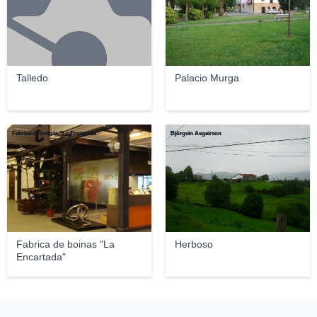
Talledo
Palacio Murga
Fabrica de boinas "La Encartada"
Björgvin Asgeirson
Fabrica de boinas "La
Herboso
Encartada"