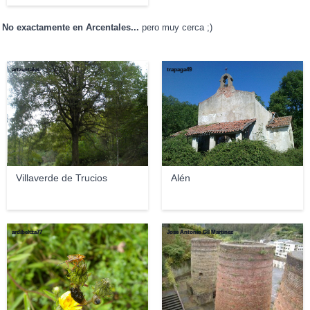
No exactamente en Arcentales...
pero muy cerca ;)
artzentales
trapaga49
Villaverde de Trucios
Alén
ardibeltza77
Jose Antonio Gil Martínez