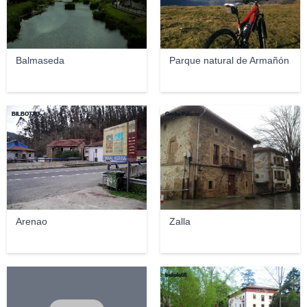
Balmaseda
Parque natural de Armañón
BILBOTXO
Gorka Palazio
Arenao
Zalla
bekele68