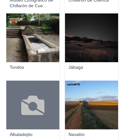
Museo Etnográfico de
Chillarón de Cuenca
Chillarón de Cue...
sanferMTB
Gustavo
Tondos
Jábaga
sanferMTB
Albaladejito
Navalón