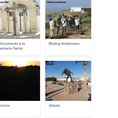
baut Brix
Birding Andalusian
onumento a la
Birding Andalusian
emana Santa
ea
juanito
ornos
Jédula