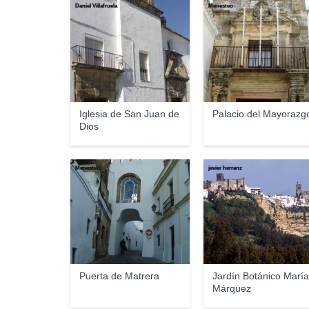
Daniel Villafruela
Menesteo
Iglesia de San Juan de
Palacio del Mayorazg
Dios
Menesteo
javier herranz
Puerta de Matrera
Jardín Botánico Marí
Márquez