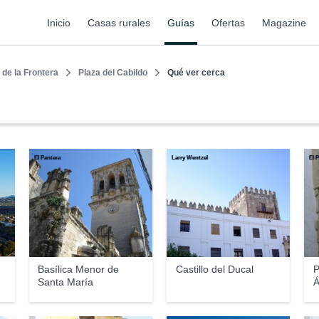
Inicio
Casas rurales
Guías
Ofertas
Magazine
 de la Frontera
Plaza del Cabildo
Qué ver cerca
El Pantera
Larry Wentzel
El 
Basílica Menor de
Castillo del Ducal
P
Santa María
Á