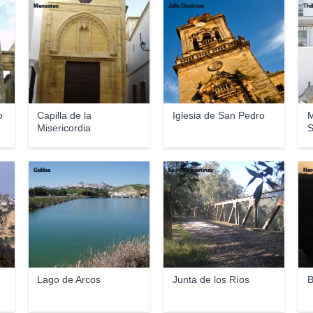
Menesteo
Jelle Oostrom
Thi
o
Capilla de la
Iglesia de San Pedro
M
Misericordia
S
Galilea
luis diaz martinez
Ner
a
Lago de Arcos
Junta de los Ríos
B