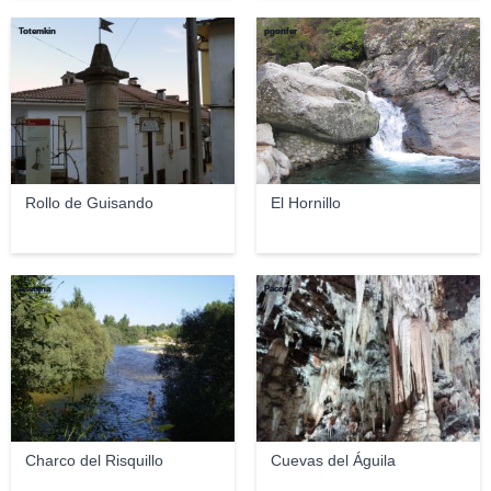
Totemkin
pgonfer
Rollo de Guisando
El Hornillo
Esetena
Paconi
Charco del Risquillo
Cuevas del Águila