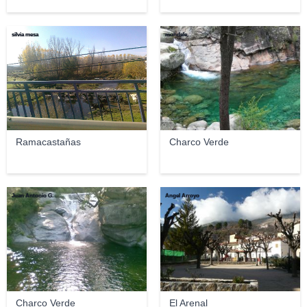
silvia mesa
mundele.
Ramacastañas
Charco Verde
Juan Antonio G.
Ángel Arroyo
Charco Verde
El Arenal