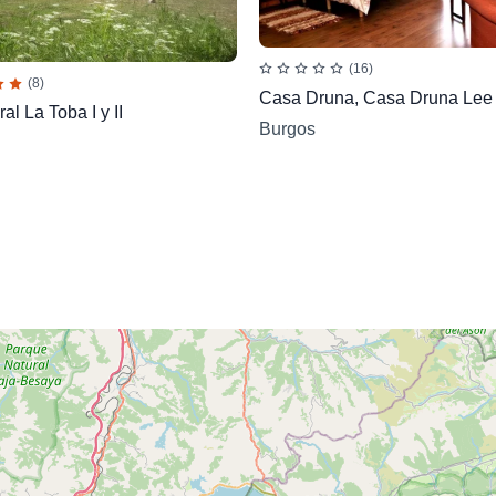
(16)
(8)
Casa Druna, Casa Druna Lee y
al La Toba I y II
Burgos