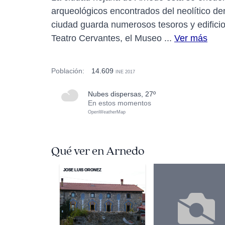
arqueológicos encontrados del neolítico d
ciudad guarda numerosos tesoros y edificios
Teatro Cervantes, el Museo ...
Ver más
Población:
14.609
INE 2017
nubes dispersas, 27º
En estos momentos
OpenWeatherMap
Qué ver en Arnedo
JOSE LUIS OROÑEZ