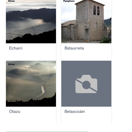
Abrau
Pampluno
Echarri
Bidaurreta
Abrau
Otazu
Belascoáin