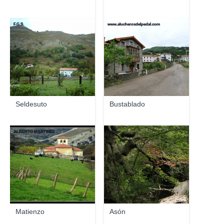
F.G.S.
www.alucherosdelpedal.com
Seldesuto
Bustablado
ALBERTO MARTÍNEZ
fjdiago
Matienzo
Asón