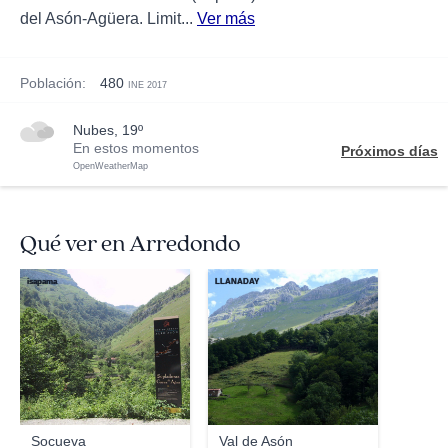
del Asón-Agüera. Limit...
Ver más
Población:
480
INE 2017
nubes, 19º
En estos momentos
Próximos días
OpenWeatherMap
Qué ver en Arredondo
isapama
LLANADAY
Socueva
Val de Asón