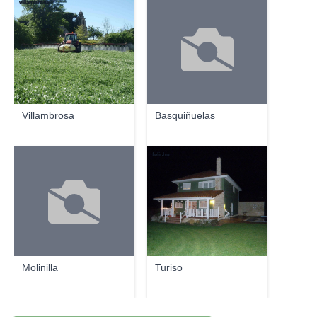
villambrosa
Villambrosa
Basquiñuelas
felichu
Molinilla
Turiso