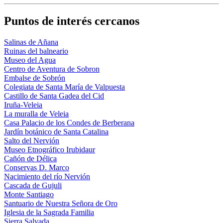
Puntos de interés cercanos
Salinas de Añana
Ruinas del balneario
Museo del Agua
Centro de Aventura de Sobron
Embalse de Sobrón
Colegiata de Santa María de Valpuesta
Castillo de Santa Gadea del Cid
Iruña-Veleia
La muralla de Veleia
Casa Palacio de los Condes de Berberana
Jardín botánico de Santa Catalina
Salto del Nervión
Museo Etnográfico Irubidaur
Cañón de Délica
Conservas D. Marco
Nacimiento del río Nervión
Cascada de Gujuli
Monte Santiago
Santuario de Nuestra Señora de Oro
Iglesia de la Sagrada Familia
Sierra Salvada