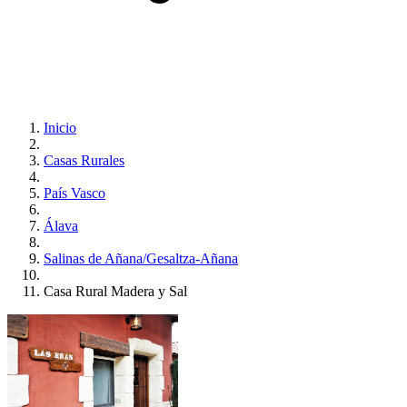
Inicio
Casas Rurales
País Vasco
Álava
Salinas de Añana/Gesaltza-Añana
Casa Rural Madera y Sal