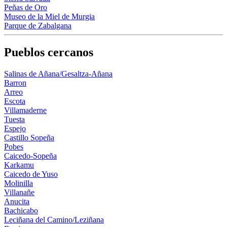
Peñas de Oro
Museo de la Miel de Murgia
Parque de Zabalgana
Pueblos cercanos
Salinas de Añana/Gesaltza-Añana
Barron
Arreo
Escota
Villamaderne
Tuesta
Espejo
Castillo Sopeña
Pobes
Caicedo-Sopeña
Karkamu
Caicedo de Yuso
Molinilla
Villanañe
Anucita
Bachicabo
Leciñana del Camino/Leziñana