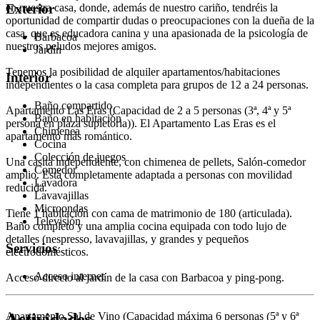
en nuestra casa, donde, además de nuestro cariño, tendréis la
Exterior
oportunidad de compartir dudas o preocupaciones con la dueña de la
casa, que es educadora canina y una apasionada de la psicología de
Barbacoa
nuestros peludos mejores amigos.
Jardín
Tenemos la posibilidad de alquiler apartamentos/habitaciones
Interior
independientes o la casa completa para grupos de 12 a 24 personas.
Baño compartido
Apartamento Las Eras (Capacidad de 2 a 5 personas (3ª, 4ª y 5ª
Baño en habitación
persona en plaza supletoria)). El Apartamento Las Eras es el
Chimenea
apartamento más romántico.
Cocina
Colección de juegos
Una casita independiente, con chimenea de pellets, Salón-comedor
Comedor
amplio. Está completamente adaptada a personas con movilidad
Lavadora
reducida.
Lavavajillas
Microondas
Tiene 1 habitación con cama de matrimonio de 180 (articulada).
Televisión
Baño completo y una amplia cocina equipada con todo lujo de
detalles (nespresso, lavavajillas, y grandes y pequeños
Servicios
electrodomésticos.
Acceso internet
Acceso directo al jardín de la casa con Barbacoa y ping-pong.
Apartamento Sal de Vino (Capacidad máxima 6 personas (5ª y 6ª
Actividades