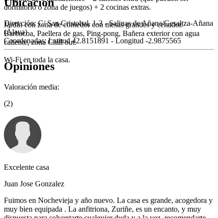
Ubicación
dormitorio o zona de juegos) + 2 cocinas extras.
Dirección:
C/ San Cristobal, 1-3 - Salinas de Añana/Gesaltza-Añana
Jardín con zona de comedor con mesas grandes y cenador.
(Álava)
Barbacoa, Paellera de gas, Ping-pong, Bañera exterior con agua
Coordenadas:
Latitud 42.8151891 - Longitud -2.9875565
caliente, zona Chill out.
Wi-Fi en toda la casa.
Opiniones
Valoración media:
(2)
Excelente casa
Juan Jose Gonzalez
Fuimos en Nochevieja y año nuevo. La casa es grande, acogedora y
muy bien equipada . La anfitriona, Zuriñe, es un encanto, y muy
dispuesta para solventarte cualquier duda y a la vez, recomendarte,