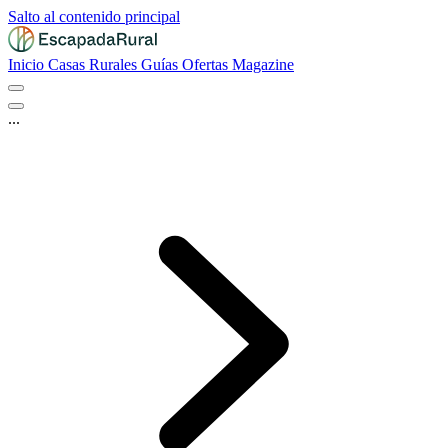
Salto al contenido principal
Inicio
Casas Rurales
Guías
Ofertas
Magazine
...