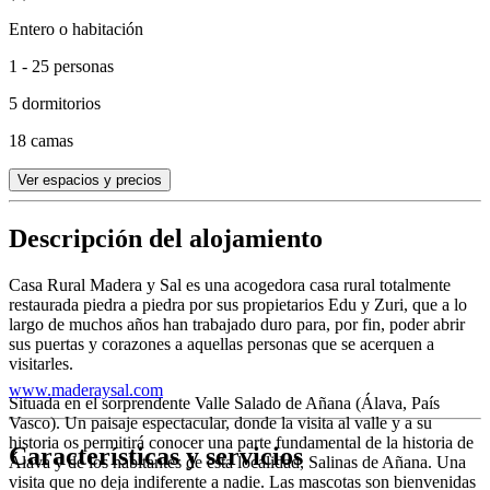
Entero o habitación
1 - 25 personas
5 dormitorios
18 camas
Ver espacios y precios
Descripción del alojamiento
Casa Rural Madera y Sal es una acogedora casa rural totalmente
restaurada piedra a piedra por sus propietarios Edu y Zuri, que a lo
largo de muchos años han trabajado duro para, por fin, poder abrir
sus puertas y corazones a aquellas personas que se acerquen a
visitarles.
www.maderaysal.com
Situada en el sorprendente Valle Salado de Añana (Álava, País
Vasco). Un paisaje espectacular, donde la visita al valle y a su
historia os permitirá conocer una parte fundamental de la historia de
Características y servicios
Álava y de los habitantes de esta localidad, Salinas de Añana. Una
visita que no deja indiferente a nadie. Las mascotas son bienvenidas