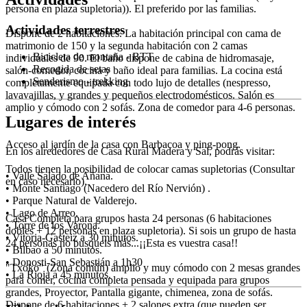
persona en plaza supletoria)). El preferido por las familias.
Actividades terrestres
Dispone de 2 habitaciones. La habitación principal con cama de
matrimonio de 150 y la segunda habitación con 2 camas
Bicicleta de montaña - BTT
individuales de 90. El baño dispone de cabina de hidromasaje,
Recogida de setas
salón-comedor, cocina y baño ideal para familias. La cocina está
Senderismo - trekking
completamente equipada con todo lujo de detalles (nespresso,
lavavajillas, y grandes y pequeños electrodomésticos. Salón es
amplio y cómodo con 2 sofás. Zona de comedor para 4-6 personas.
Lugares de interés
Acceso al jardín de la casa con Barbacoa y ping-pong.
En los alrededores de Casa Rural Madera y Sal, podrás visitar:
Todos tienen la posibilidad de colocar camas supletorias (Consultar
• Valle Salado de Añana.
en caso necesario).
• Monte Santiago (Nacedero del Río Nervión) .
• Parque Natural de Valderejo.
• Lago de Arreo.
Casa Completa para grupos hasta 24 personas (6 habitaciones
• Torre de los Varona.
dobles + 12 personas en plaza supletoria). Si sois un grupo de hasta
• Vitoria-Gasteiz a 30 minutos.
24 personas no busqueis más...¡¡Esta es vuestra casa!!
• Bilbao a 50 minutos.
• Donosti-San Sebastián a 1h30
"Txoko" (Zona común) amplio y muy cómodo con 2 mesas grandes
• La Rioja a 45 minutos.
para comer, cocina completa pensada y equipada para grupos
grandes, Proyector, Pantalla gigante, chimenea, zona de sofás.
Dispone de 6 habitaciones + 2 salones extra (que pueden ser