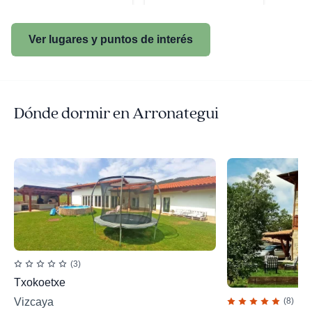
Ver lugares y puntos de interés
Dónde dormir en Arronategui
(3)
Txokoetxe
Vizcaya
(8)