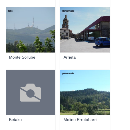
Telle
Birkenwald
Monte Sollube
Arrieta
panoramio
Betako
Molino Errotabarri