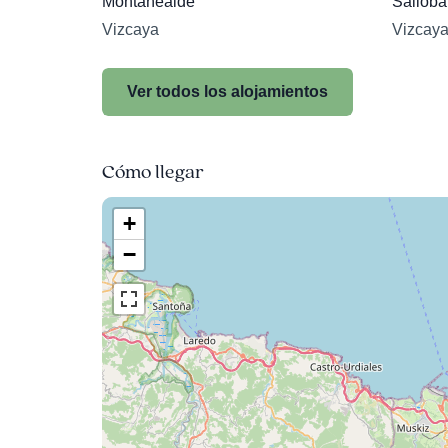
Montañealde
Vizcaya
Vizcay
Ver todos los alojamientos
Cómo llegar
+
−