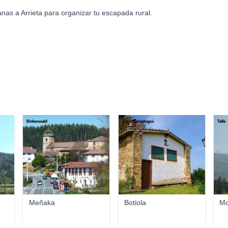
nas a Arrieta para organizar tu escapada rural.
Birkenwald
Juan Larreategui
Telle
Meñaka
Botiola
Mo