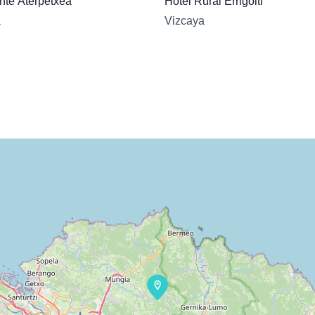
Sallobante Aterpetxea
Hotel Rural Errigoiti
a
Vizcaya