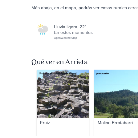
Más abajo, en el mapa, podrás ver casas rurales cerca
lluvia ligera, 22º
En estos momentos
OpenWeatherMap
Qué ver en Arrieta
Unai Mtz. de Lahidalga de Miguel
panoramio
Fruiz
Molino Errotabarri