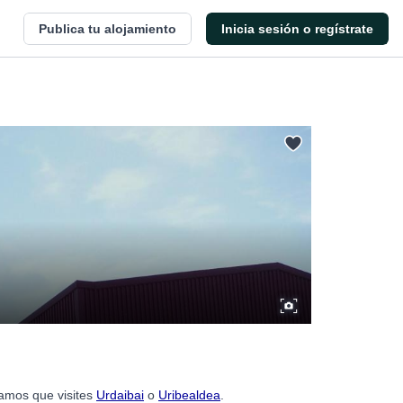
Publica tu alojamiento
Inicia sesión o regístrate
damos que visites
Urdaibai
o
Uribealdea
.