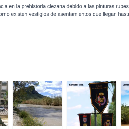
ia en la prehistoria ciezana debido a las pinturas rupest
orno existen vestigios de asentamientos que llegan hast
JoeCat
Salvador Villa
Javie