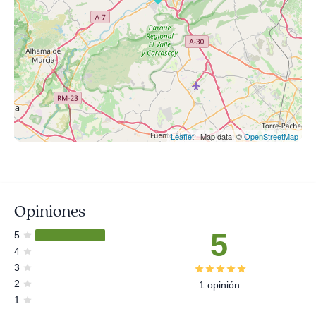
Leaflet
| Map data: ©
OpenStreetMap
Opiniones
5
5
4
3
2
1 opinión
1