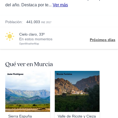
del año. Destaca por te...
Ver más
Población:
441.003
INE 2017
cielo claro, 33º
En estos momentos
Próximos días
OpenWeatherMap
Qué ver en Murcia
Javier Rodríguez
Murcía Turística
Sierra Espuña
Valle de Ricote y Cieza