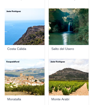
Javier Rodríguez
raules
Costa Cálida
Salto del Usero
EscapadaRural
Javier Rodríguez
Moratalla
Monte Arabí