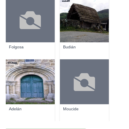
scata69
Folgosa
Budián
O´Cheas
Adelán
Moucide