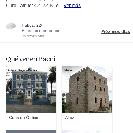
Ouro.Latitud: 43º 22' NLo...
Ver más
nubes, 22º
En estos momentos
Próximos días
OpenWeatherMap
Qué ver en Bacoi
Antonio Gregorio Montes
Sibonei
Casa do Óptico
Alfoz