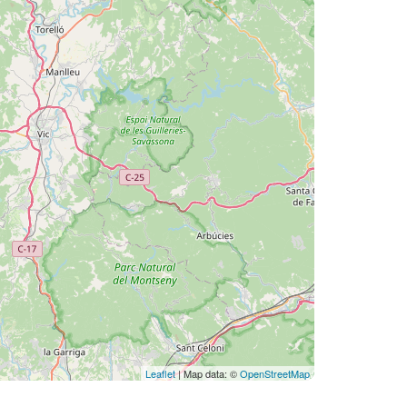
Leaflet
| Map data: ©
OpenStreetMap