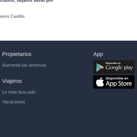
ocados, dejaros llevar por
smó Castillo.
Propietarios
App
Aumenta tus reservas
Viajeros
Lo más buscado
Vacaciones