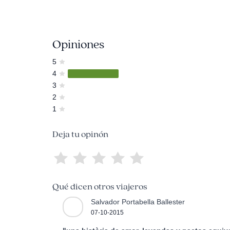
Opiniones
5
4
3
2
1
Deja tu opinón
Qué dicen otros viajeros
Salvador Portabella Ballester
07-10-2015