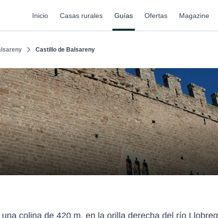
Inicio
Casas rurales
Guías
Ofertas
Magazine
lsareny
Castillo de Balsareny
una colina de 420 m, en la orilla derecha del río Llobreg