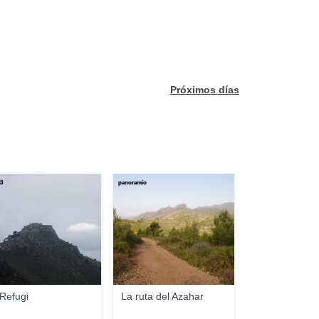
Próximos días
53
panoramio
 Refugi
La ruta del Azahar