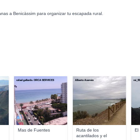
anas a Benicàssim para organizar tu escapada rural.
rafael gallardo. ORCA SERVICES
Alberto Asensio
rei_3
Mas de Fuentes
Ruta de los
El
acantilados y el