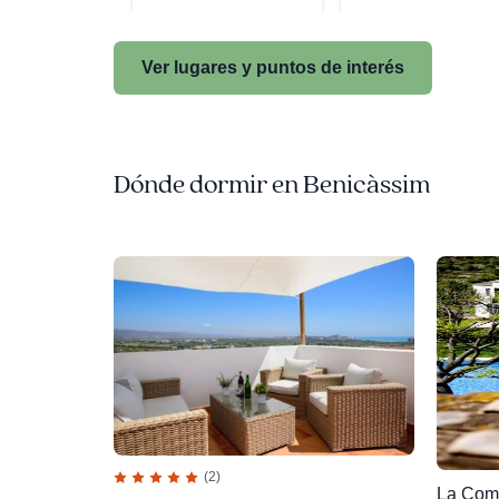
Ver lugares y puntos de interés
Dónde dormir en Benicàssim
(2)
La Com