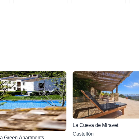
mirador
La Cueva de Miravet
Castellón
a Green Apartments