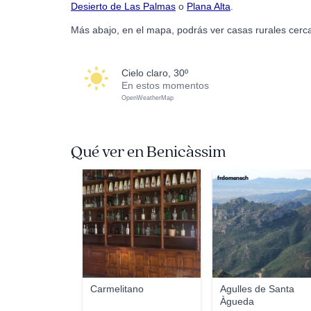
Desierto de Las Palmas
o
Plana Alta
.
Más abajo, en el mapa, podrás ver casas rurales cerc
cielo claro, 30º
En estos momentos
OpenWeatherMap
Qué ver en Benicàssim
Carmelitano
frdomenech
Carmelitano
Agulles de Santa
Àgueda