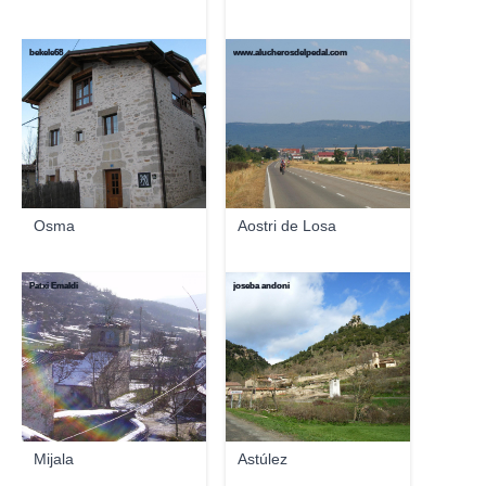
bekele68
www.alucherosdelpedal.com
Osma
Aostri de Losa
Patxi Emaldi
joseba andoni
Mijala
Astúlez