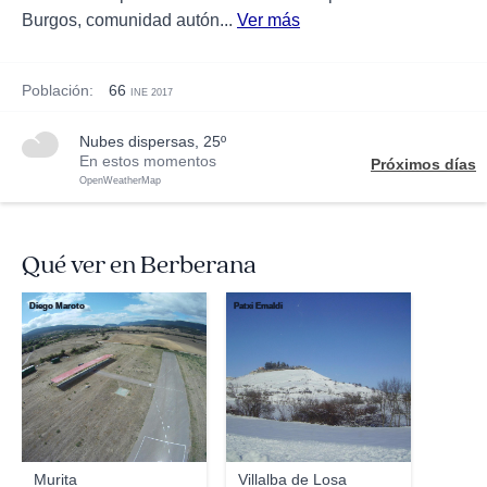
Burgos, comunidad autón...
Ver más
Población:
66
INE 2017
nubes dispersas, 25º
En estos momentos
Próximos días
OpenWeatherMap
Qué ver en Berberana
Diego Maroto
Patxi Emaldi
Murita
Villalba de Losa