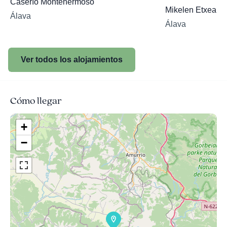
Caserío Montehermoso
Mikelen Etxea
Álava
Álava
Ver todos los alojamientos
Cómo llegar
+
−