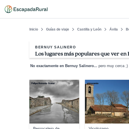
Inicio
Guías de viaje
Castilla y León
Ávila
B
BERNUY SALINERO
Los lugares más populares que ver en
No exactamente en Bernuy Salinero...
pero muy cerca ;)
Felipe Antonio Juarez
panoramio
Berrocalejo de
Vicolozano