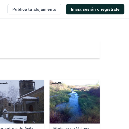
Publica tu alojamiento
Inicia sesión o regístrate
szxedc
pedro815
ornadizos de Ávila
Mediana de Voltoya