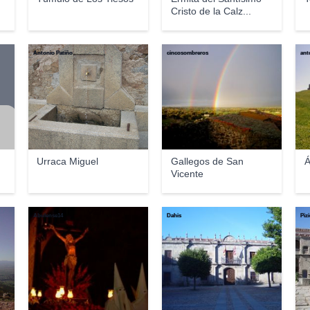
Cristo de la Calz...
Antonio Patiño
cincosombreros
ant
Urraca Miguel
Gallegos de San
Á
Vicente
Abulense14
Dahis
Piz