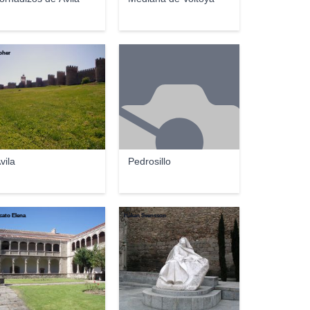
oher
vila
Pedrosillo
icato Elena
Håkan Svensson