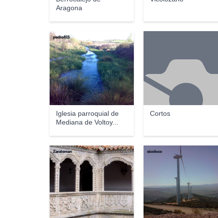
Aragona
pedro815
Iglesia parroquial de
Cortos
Mediana de Voltoy...
Zarateman
sicoloco