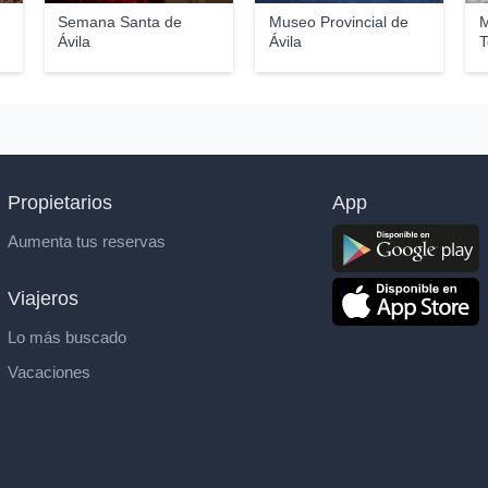
Semana Santa de
Museo Provincial de
M
Ávila
Ávila
Propietarios
App
Aumenta tus reservas
Viajeros
Lo más buscado
Vacaciones