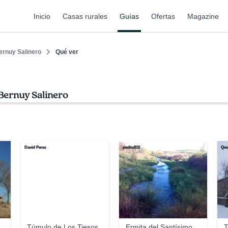
Inicio
Casas rurales
Guías
Ofertas
Magazine
ernuy Salinero
Qué ver
 Bernuy Salinero
David Perez
pedro815
Qwa
Túmulo de Los Tiesos
Ermita del Santísimo
T