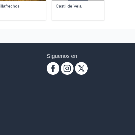
illafrechos
Castil de Vela
Síguenos en