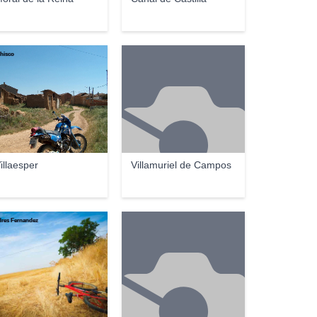
hisco
illaesper
Villamuriel de Campos
res Fernandez