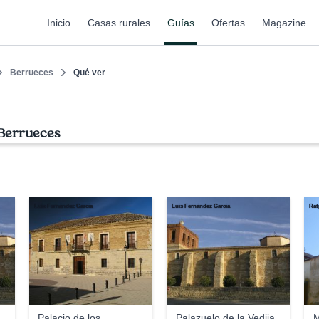
Inicio
Casas rurales
Guías
Ofertas
Magazine
Berrueces
Qué ver
 Berrueces
Luis Fernández García
Luis Fernández García
Rat
Palacio de los
Palazuelo de la Vedija
M