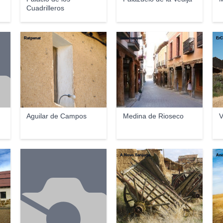
Cuadrilleros
Ratpenat
Josemanuel
ErC
Aguilar de Campos
Medina de Rioseco
V
A.Novo Sanjurjo
And