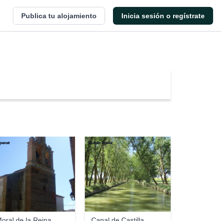
Publica tu alojamiento
Inicia sesión o regístrate
penat
Rubén Ojeda
oral de la Reina
Canal de Castilla