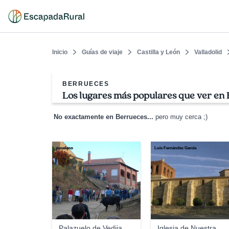
Inicio
Guías de viaje
Castilla y León
Valladolid
BERRUECES
Los lugares más populares que ver en
No exactamente en Berrueces...
pero muy cerca ;)
pucelano
Luis Fernández García
Palazuelo de Vedija
Iglesia de Nuestra