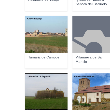
Señora del Barruelo
A.Novo Sanjurjo
Tamariz de Campos
Villanueva de San
Mancio
¡¡¡Montañas... A Esgalla!!!
Alfredo Blanco del Val