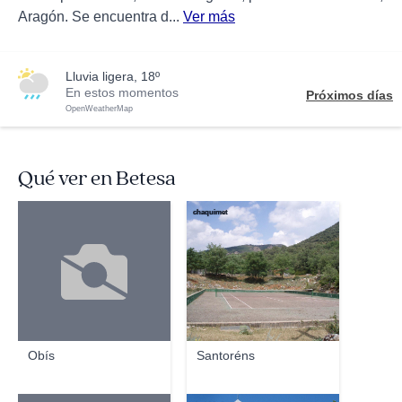
Aragón. Se encuentra d...
Ver más
lluvia ligera, 18º
En estos momentos
Próximos días
OpenWeatherMap
Qué ver en Betesa
chaquimet
Obís
Santoréns