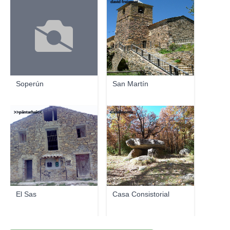
david freixenet
Soperún
San Martín
>>päntarheî<<
Casalmonte
El Sas
Casa Consistorial